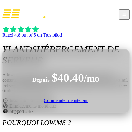
Rated 4.8 out of 5 on Trustpilot!
YLANDS
HÉBERGEMENT DE
SERVEUR
$40.40
A low-poly adventure sandbox where you gather, craft, and
/mo
Depuis
construct anything as you explore with friends. Build a ship, set sail
between islands, encounter wildlife and danger, and create your own
stories across land and sea.
Commander maintenant
Installation instantanée
Emplacements mondiaux
Support 24/7
POURQUOI LOW.MS ?