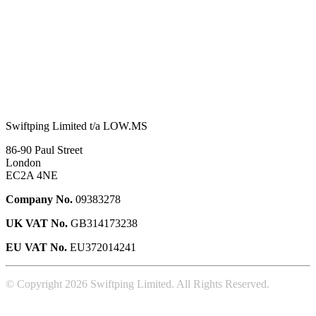
Swiftping Limited t/a LOW.MS
86-90 Paul Street
London
EC2A 4NE
Company No.
09383278
UK VAT No.
GB314173238
EU VAT No.
EU372014241
© Copyright 2026 Swiftping Limited. All Rights Reserved.