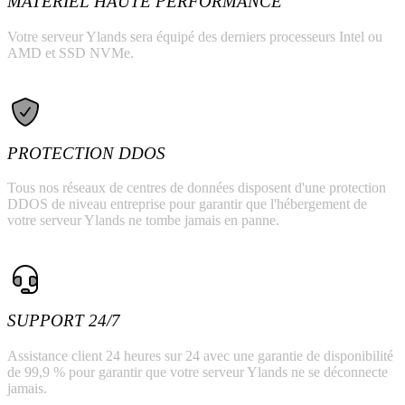
MATÉRIEL HAUTE PERFORMANCE
Votre serveur Ylands sera équipé des derniers processeurs Intel ou
AMD et SSD NVMe.
PROTECTION DDOS
Tous nos réseaux de centres de données disposent d'une protection
DDOS de niveau entreprise pour garantir que l'hébergement de
votre serveur Ylands ne tombe jamais en panne.
SUPPORT 24/7
Assistance client 24 heures sur 24 avec une garantie de disponibilité
de 99,9 % pour garantir que votre serveur Ylands ne se déconnecte
jamais.