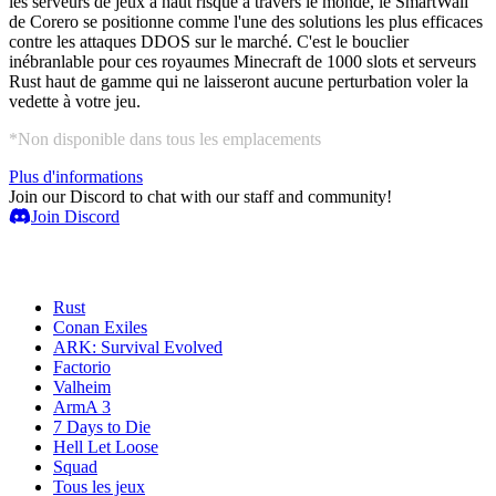
les serveurs de jeux à haut risque à travers le monde, le SmartWall
de Corero se positionne comme l'une des solutions les plus efficaces
contre les attaques DDOS sur le marché. C'est le bouclier
inébranlable pour ces royaumes Minecraft de 1000 slots et serveurs
Rust haut de gamme qui ne laisseront aucune perturbation voler la
vedette à votre jeu.
*Non disponible dans tous les emplacements
Plus d'informations
Join our Discord to chat with our staff and community!
Join Discord
Serveurs de jeux
Rust
Conan Exiles
ARK: Survival Evolved
Factorio
Valheim
ArmA 3
7 Days to Die
Hell Let Loose
Squad
Tous les jeux