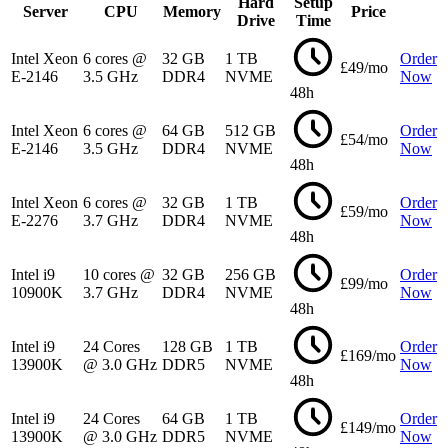
Hard
Setup
Server
CPU
Memory
Price
Drive
Time
Intel Xeon
6 cores @
32 GB
1 TB
Order
£49/mo
E-2146
3.5 GHz
DDR4
NVME
Now
48h
Intel Xeon
6 cores @
64 GB
512 GB
Order
£54/mo
E-2146
3.5 GHz
DDR4
NVME
Now
48h
Intel Xeon
6 cores @
32 GB
1 TB
Order
£59/mo
E-2276
3.7 GHz
DDR4
NVME
Now
48h
Intel i9
10 cores @
32 GB
256 GB
Order
£99/mo
10900K
3.7 GHz
DDR4
NVME
Now
48h
Intel i9
24 Cores
128 GB
1 TB
Order
£169/mo
13900K
@ 3.0 GHz
DDR5
NVME
Now
48h
Intel i9
24 Cores
64 GB
1 TB
Order
£149/mo
13900K
@ 3.0 GHz
DDR5
NVME
Now