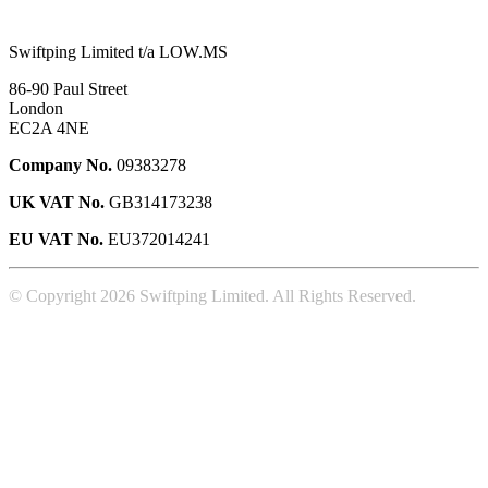
Swiftping Limited t/a LOW.MS
86-90 Paul Street
London
EC2A 4NE
Company No.
09383278
UK VAT No.
GB314173238
EU VAT No.
EU372014241
© Copyright 2026 Swiftping Limited. All Rights Reserved.