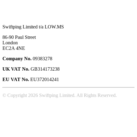
Swiftping Limited t/a LOW.MS
86-90 Paul Street
London
EC2A 4NE
Company No.
09383278
UK VAT No.
GB314173238
EU VAT No.
EU372014241
© Copyright 2026 Swiftping Limited. All Rights Reserved.