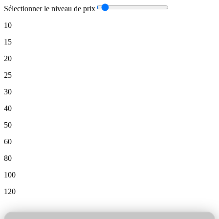
Sélectionner le niveau de prix
10
15
20
25
30
40
50
60
80
100
120