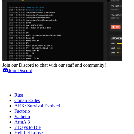
Join our Discord to chat with our staff and community!
Join Discord
Serveurs de jeux
Rust
Conan Exiles
ARK: Survival Evolved
Factorio
Valheim
ArmA 3
7 Days to Die
Hell Let Loose