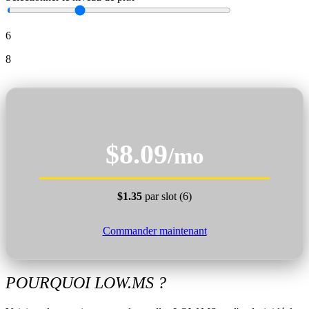
6
8
$8.09
/mo
$1.35
par slot (6)
Commander maintenant
POURQUOI LOW.MS ?