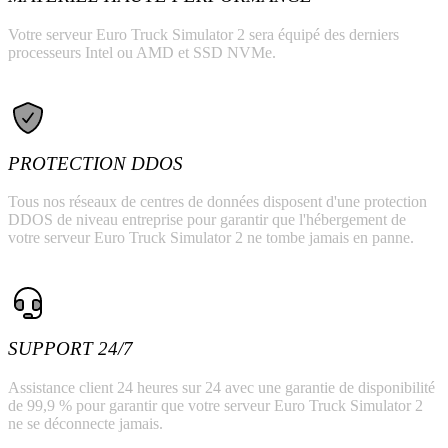
Votre serveur Euro Truck Simulator 2 sera équipé des derniers
processeurs Intel ou AMD et SSD NVMe.
PROTECTION DDOS
Tous nos réseaux de centres de données disposent d'une protection
DDOS de niveau entreprise pour garantir que l'hébergement de
votre serveur Euro Truck Simulator 2 ne tombe jamais en panne.
SUPPORT 24/7
Assistance client 24 heures sur 24 avec une garantie de disponibilité
de 99,9 % pour garantir que votre serveur Euro Truck Simulator 2
ne se déconnecte jamais.