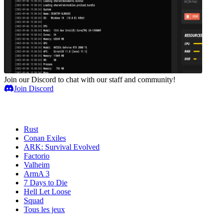
Join our Discord to chat with our staff and community!
Join Discord
Serveurs de jeux
Rust
Conan Exiles
ARK: Survival Evolved
Factorio
Valheim
ArmA 3
7 Days to Die
Hell Let Loose
Squad
Tous les jeux