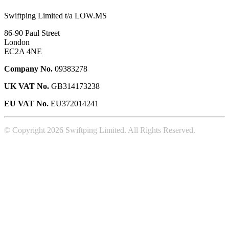
Swiftping Limited t/a LOW.MS
86-90 Paul Street
London
EC2A 4NE
Company No.
09383278
UK VAT No.
GB314173238
EU VAT No.
EU372014241
© Copyright 2026 Swiftping Limited. All Rights Reserved.