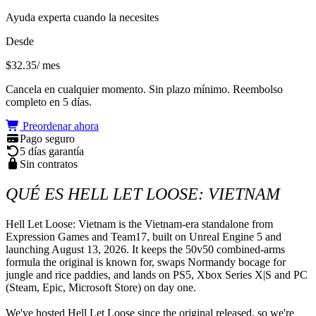
Ayuda experta cuando la necesites
Desde
$32.35
/ mes
Cancela en cualquier momento. Sin plazo mínimo. Reembolso
completo en 5 días.
Preordenar ahora
Pago seguro
5 días garantía
Sin contratos
QUÉ ES HELL LET LOOSE: VIETNAM
Hell Let Loose: Vietnam is the Vietnam-era standalone from 
Expression Games and Team17, built on Unreal Engine 5 and 
launching August 13, 2026. It keeps the 50v50 combined-arms 
formula the original is known for, swaps Normandy bocage for 
jungle and rice paddies, and lands on PS5, Xbox Series X|S and PC 
(Steam, Epic, Microsoft Store) on day one.

We've hosted Hell Let Loose since the original released, so we're 