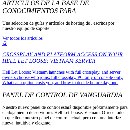
ARTÍCULOS DE LA BASE DE
CONOCIMIENTOS PARA
Una selección de guías y artículos de hosting de , escritos por
nuestro equipo de soporte
Ver todos los artículos
📰
CROSSPLAY AND PLATFORM ACCESS ON YOUR
HELL LET LOOSE: VIETNAM SERVER
Hell Let Loose: Vietnam launches with full crossplay, and server
owners choose who joins: full crossplay, PC-only or console-only.
What each option costs you, and how to decide before day one.
PANEL DE CONTROL DE VANGUARDIA
Nuestro nuevo panel de control estará disponible próximamente para
el alojamiento de servidores Hell Let Loose: Vietnam. Ofrece todo
lo que tiene nuestro panel de control actual, pero con una interfaz
nueva, intuitiva y elegante.