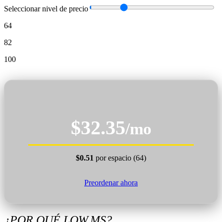
Seleccionar nivel de precio
64
82
100
$32.35
/mo
$0.51
por espacio (64)
Preordenar ahora
¿POR QUÉ LOW.MS?