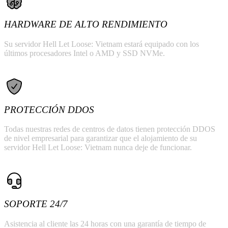
HARDWARE DE ALTO RENDIMIENTO
Su servidor Hell Let Loose: Vietnam estará equipado con los
últimos procesadores Intel o AMD y SSD NVMe.
PROTECCIÓN DDOS
Todas nuestras redes de centros de datos tienen protección DDOS
de nivel empresarial para garantizar que el alojamiento de su
servidor Hell Let Loose: Vietnam nunca deje de funcionar.
SOPORTE 24/7
Asistencia al cliente las 24 horas con una garantía de tiempo de