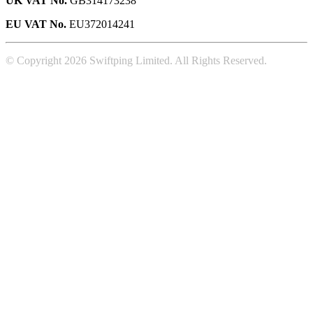
UK VAT No.
GB314173238
EU VAT No.
EU372014241
© Copyright 2026 Swiftping Limited. All Rights Reserved.