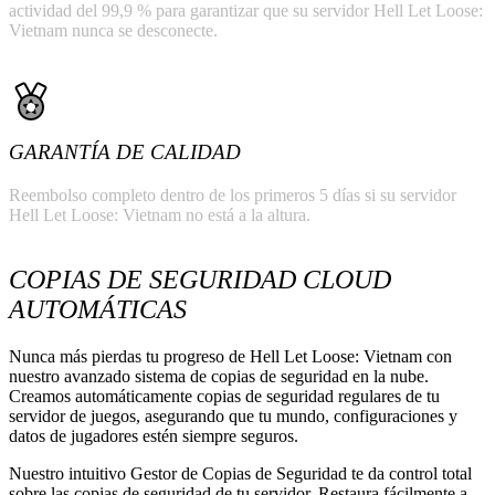
actividad del 99,9 % para garantizar que su servidor Hell Let Loose:
Vietnam nunca se desconecte.
GARANTÍA DE CALIDAD
Reembolso completo dentro de los primeros 5 días si su servidor
Hell Let Loose: Vietnam no está a la altura.
COPIAS DE SEGURIDAD CLOUD
AUTOMÁTICAS
Nunca más pierdas tu progreso de Hell Let Loose: Vietnam con
nuestro avanzado sistema de copias de seguridad en la nube.
Creamos automáticamente copias de seguridad regulares de tu
servidor de juegos, asegurando que tu mundo, configuraciones y
datos de jugadores estén siempre seguros.
Nuestro intuitivo Gestor de Copias de Seguridad te da control total
sobre las copias de seguridad de tu servidor. Restaura fácilmente a