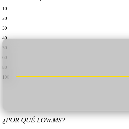
Valheim
De
$12.50/mo
10
Hell Let Loose
De
$32.35/mo
20
Los 141 juegos
30
40
50
60
80
100
¿POR QUÉ LOW.MS?