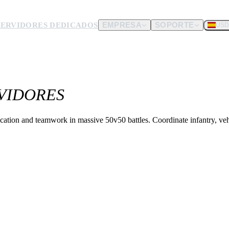
SERVIDORES DEDICADOS
EMPRESA
SOPORTE
USD
dware.
VIDORES
nos envíes.
tion and teamwork in massive 50v50 battles. Coordinate infantry, vehi