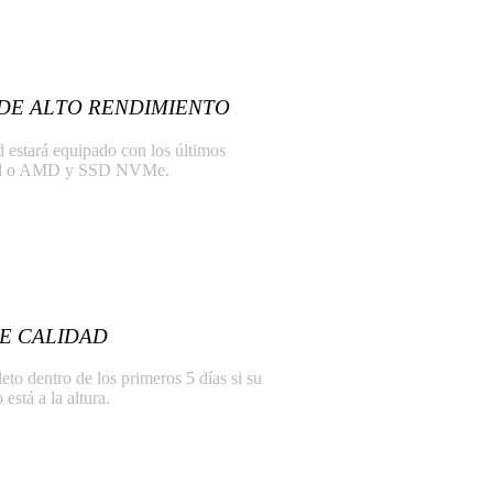
DE ALTO RENDIMIENTO
 estará equipado con los últimos
tel o AMD y SSD NVMe.
E CALIDAD
o dentro de los primeros 5 días si su
está a la altura.