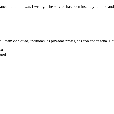
rmance but damn was I wrong. The service has been insanely reliable an
e Steam de Squad, incluidas las privadas protegidas con contraseña. C
va
anel