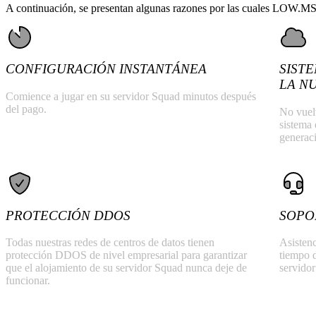
A continuación, se presentan algunas razones por las cuales LOW.MS es
CONFIGURACIÓN INSTANTÁNEA
SIST
LA N
Comience a jugar en su servidor Squad minutos después
del pago.
No vuel
sistema 
generac
PROTECCIÓN DDOS
SOPO
Todas nuestras redes de centros de datos tienen
Asistenc
protección DDOS de nivel empresarial para garantizar
tiempo d
que el alojamiento de su servidor Squad nunca deje de
servido
funcionar.