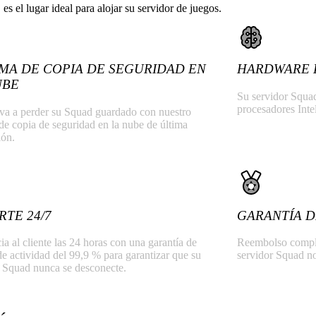
 el lugar ideal para alojar su servidor de juegos.
EMA DE COPIA DE SEGURIDAD EN
HARDWARE 
UBE
Su servidor Squad
procesadores In
va a perder su Squad guardado con nuestro
de copia de seguridad en la nube de última
ión.
RTE 24/7
GARANTÍA D
ia al cliente las 24 horas con una garantía de
Reembolso complet
e actividad del 99,9 % para garantizar que su
servidor Squad no 
r Squad nunca se desconecte.