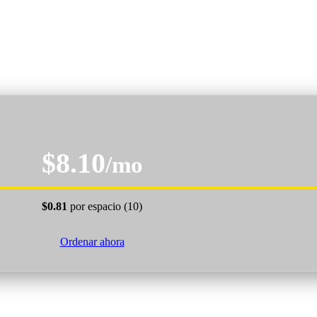
$8.10
/mo
$0.81
por espacio (10)
Ordenar ahora