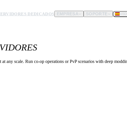
SERVIDORES DEDICADOS
EMPRESA
SOPORTE
USD
dware.
RVIDORES
nos envíes.
t at any scale. Run co-op operations or PvP scenarios with deep moddi