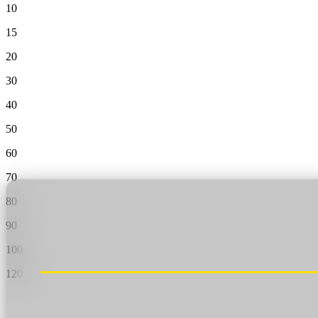
Valheim
De
$12.50/mo
10
15
Hell Let Loose
De
$32.35/mo
20
Los 141 juegos
30
40
50
60
70
80
90
100
120