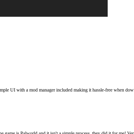
t. Simple UI with a mod manager included making it hassle-free when do
he game is Palworld and it isn't a simple process, they did it for me! Ve