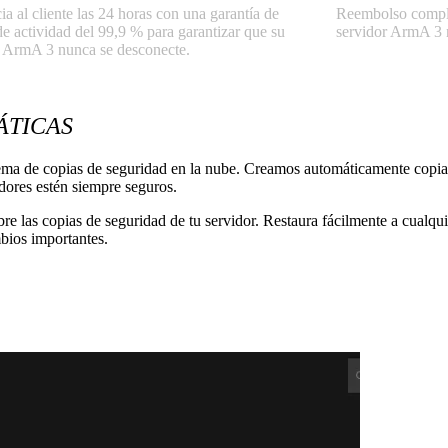
ia al cliente las 24 horas con una garantía de
Reembolso complet
e actividad del 99,9 % para garantizar que su
servidor ArmA 3 no
r ArmA 3 nunca se desconecte.
ÁTICAS
a de copias de seguridad en la nube. Creamos automáticamente copias 
dores estén siempre seguros.
bre las copias de seguridad de tu servidor. Restaura fácilmente a cualqui
bios importantes.