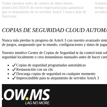
Todas nuestras redes de centros de datos tienen
Asistenc
protección DDOS de nivel empresarial para garantizar
tiempo d
que el alojamiento de su servidor ArmA 3 nunca deje de
servido
funcionar.
COPIAS DE SEGURIDAD CLOUD AUTOM
Nunca más pierdas tu progreso de ArmA 3 con nuestro avanzado sistem
de juegos, asegurando que tu mundo, configuraciones y datos de juga
Nuestro intuitivo Gestor de Copias de Seguridad te da control total so
seguridad localmente o crea instantáneas manuales antes de hacer cam
Copias de seguridad programadas automáticas
Restauración con un clic
Descarga copias de seguridad en cualquier momento
Imprescindible para tu alojamiento de servidor ArmA 3