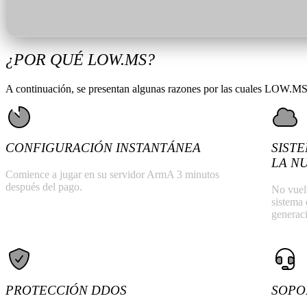
¿POR QUÉ LOW.MS?
A continuación, se presentan algunas razones por las cuales LOW.MS es
CONFIGURACIÓN INSTANTÁNEA
SIST
LA N
Comience a jugar en su servidor ArmA 3 minutos
después del pago.
No vuel
sistema 
generac
PROTECCIÓN DDOS
SOPO