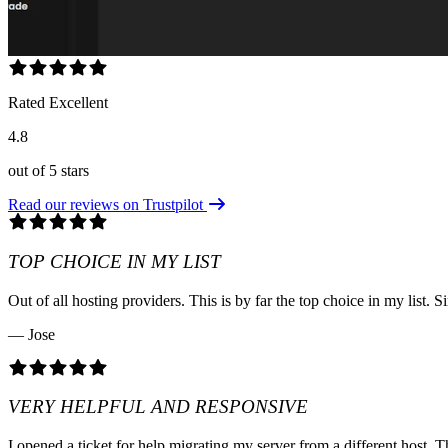
Rated Excellent
4.8
out of 5 stars
Read our reviews on Trustpilot
TOP CHOICE IN MY LIST
Out of all hosting providers. This is by far the top choice in my lis
— Jose
VERY HELPFUL AND RESPONSIVE
I opened a ticket for help migrating my server from a different host. T