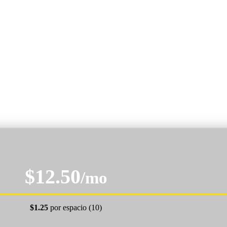
$12.50
/mo
$1.25
por espacio (10)