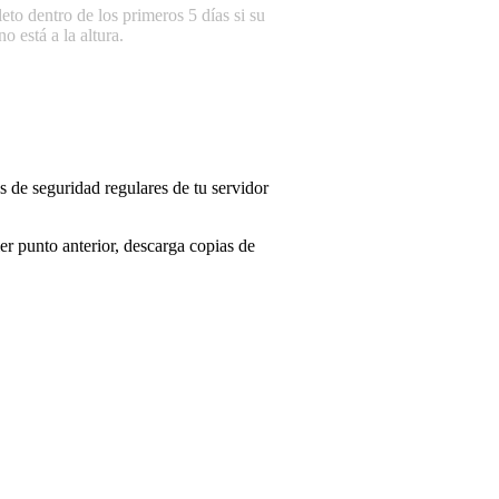
o dentro de los primeros 5 días si su
 está a la altura.
de seguridad regulares de tu servidor
er punto anterior, descarga copias de