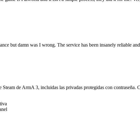
rmance but damn was I wrong. The service has been insanely reliable an
e Steam de ArmA 3, incluidas las privadas protegidas con contraseña. C
tiva
anel