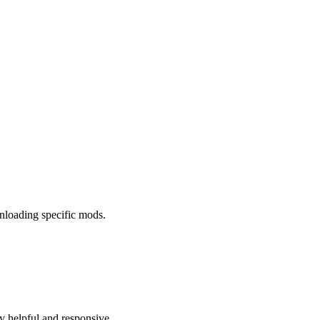
wnloading specific mods.
ry helpful and responsive.