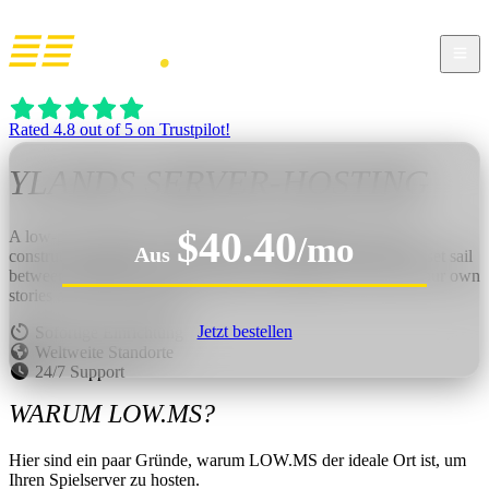
Rated 4.8 out of 5 on Trustpilot!
YLANDS
SERVER-HOSTING
$40.40
A low-poly adventure sandbox where you gather, craft, and
/mo
Aus
construct anything as you explore with friends. Build a ship, set sail
between islands, encounter wildlife and danger, and create your own
stories across land and sea.
Jetzt bestellen
Sofortige Einrichtung
Weltweite Standorte
24/7 Support
WARUM LOW.MS?
Hier sind ein paar Gründe, warum LOW.MS der ideale Ort ist, um
Ihren Spielserver zu hosten.