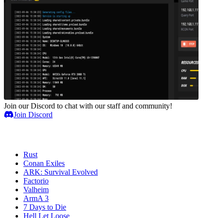
Join our Discord to chat with our staff and community!
Join Discord
Spielserver
Rust
Conan Exiles
ARK: Survival Evolved
Factorio
Valheim
ArmA 3
7 Days to Die
Hell Let Loose