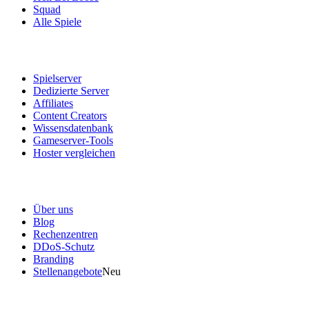
Squad
Alle Spiele
Dienstleistungen
Spielserver
Dedizierte Server
Affiliates
Content Creators
Wissensdatenbank
Gameserver-Tools
Hoster vergleichen
Unser Unternehmen
Über uns
Blog
Rechenzentren
DDoS-Schutz
Branding
Stellenangebote
Neu
Nützliche Links