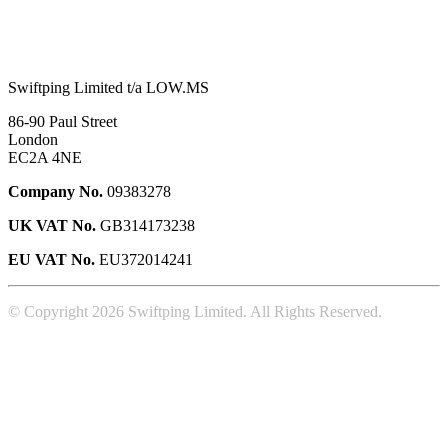
Swiftping Limited t/a LOW.MS
86-90 Paul Street
London
EC2A 4NE
Company No.
09383278
UK VAT No.
GB314173238
EU VAT No.
EU372014241
© Copyright 2026 Swiftping Limited. All Rights Reserved.