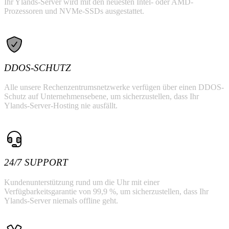
Ihr Ylands-Server wird mit den neuesten Intel- oder AMD-
Prozessoren und NVMe-SSDs ausgestattet.
DDOS-SCHUTZ
Alle unsere Rechenzentrumsnetzwerke verfügen über einen DDOS-
Schutz auf Unternehmensebene, um sicherzustellen, dass Ihr
Ylands-Server-Hosting nie ausfällt.
24/7 SUPPORT
Kundenunterstützung rund um die Uhr mit einer
Verfügbarkeitsgarantie von 99,9 %, um sicherzustellen, dass Ihr
Ylands-Server niemals offline geht.