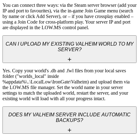
You can connect three ways: via the Steam server browser (add your 
IP and port to favourites), via the in-game Join Game menu (search 
by name or click Add Server), or – if you have crossplay enabled – 
using a Join Code for cross-platform play. Your server IP and port 
are displayed in the LOW.MS control panel.
CAN I UPLOAD MY EXISTING VALHEIM WORLD TO MY
SERVER?
Yes. Copy your world's .db and .fwl files from your local saves 
folder ("worlds_local" inside 
%appdata%\..\LocalLow\IronGate\Valheim) and upload them via 
the LOW.MS file manager. Set the world name in your server 
settings to match the uploaded world, restart the server, and your 
existing world will load with all your progress intact.
DOES MY VALHEIM SERVER INCLUDE AUTOMATIC
BACKUPS?