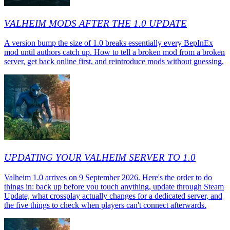
VALHEIM MODS AFTER THE 1.0 UPDATE
A version bump the size of 1.0 breaks essentially every BepInEx
mod until authors catch up. How to tell a broken mod from a broken
server, get back online first, and reintroduce mods without guessing.
UPDATING YOUR VALHEIM SERVER TO 1.0
Valheim 1.0 arrives on 9 September 2026. Here's the order to do
things in: back up before you touch anything, update through Steam
Update, what crossplay actually changes for a dedicated server, and
the five things to check when players can't connect afterwards.