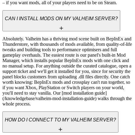
– if you want mods, all of your players need to be on Steam.
CAN I INSTALL MODS ON MY VALHEIM SERVER?
Absolutely. Valheim has a thriving mod scene built on BepInEx and 
Thunderstore, with thousands of mods available, from quality-of-life 
tweaks and building tools to performance optimisers and full 
gameplay overhauls. The easiest route is our panel's built-in Mod 
Manager, which installs popular BepInEx mods with one click and 
no manual setup. For anything outside the curated catalogue, open a 
support ticket and we'll get it installed for you, since for security the 
panel blocks customers from uploading .dll files directly. One catch 
worth knowing: BepInEx mods and crossplay can't run together, so 
if you want Xbox, PlayStation or Switch players on your world, 
you'll need to stay vanilla. Our [mod installation guide]
(/knowledgebase/valheim-mod-installation-guide) walks through the 
whole process.
HOW DO I CONNECT TO MY VALHEIM SERVER?