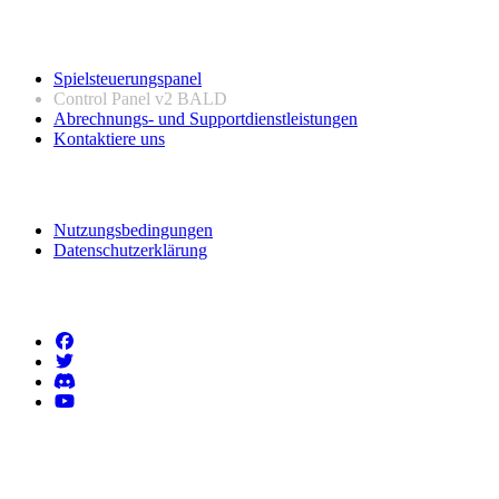
Nützliche Links
Spielsteuerungspanel
Control Panel v2
BALD
Abrechnungs- und Supportdienstleistungen
Kontaktiere uns
Rechtliche Informationen
Nutzungsbedingungen
Datenschutzerklärung
Folgen Sie uns