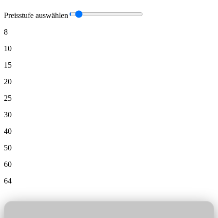
Preisstufe auswählen
8
10
15
20
25
30
40
50
60
64