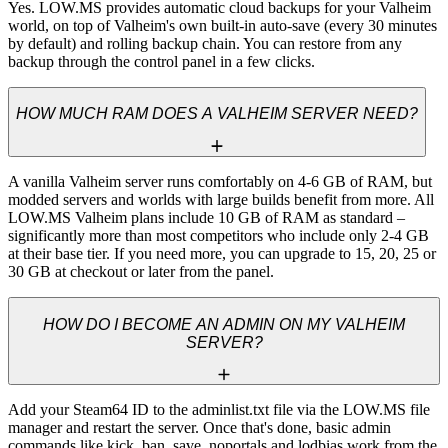
Yes. LOW.MS provides automatic cloud backups for your Valheim 
world, on top of Valheim's own built-in auto-save (every 30 minutes 
by default) and rolling backup chain. You can restore from any 
backup through the control panel in a few clicks.
HOW MUCH RAM DOES A VALHEIM SERVER NEED?
A vanilla Valheim server runs comfortably on 4-6 GB of RAM, but 
modded servers and worlds with large builds benefit from more. All 
LOW.MS Valheim plans include 10 GB of RAM as standard – 
significantly more than most competitors who include only 2-4 GB 
at their base tier. If you need more, you can upgrade to 15, 20, 25 or 
30 GB at checkout or later from the panel.
HOW DO I BECOME AN ADMIN ON MY VALHEIM
SERVER?
Add your Steam64 ID to the adminlist.txt file via the LOW.MS file 
manager and restart the server. Once that's done, basic admin 
commands like kick, ban, save, noportals and lodbias work from the 