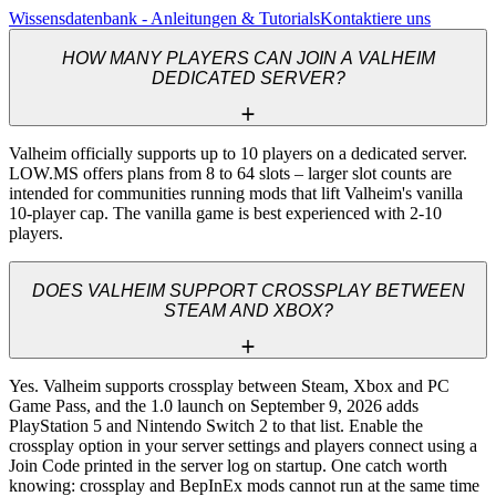
Wissensdatenbank - Anleitungen & Tutorials
Kontaktiere uns
HOW MANY PLAYERS CAN JOIN A VALHEIM
DEDICATED SERVER?
Valheim officially supports up to 10 players on a dedicated server. 
LOW.MS offers plans from 8 to 64 slots – larger slot counts are 
intended for communities running mods that lift Valheim's vanilla 
10-player cap. The vanilla game is best experienced with 2-10 
players.
DOES VALHEIM SUPPORT CROSSPLAY BETWEEN
STEAM AND XBOX?
Yes. Valheim supports crossplay between Steam, Xbox and PC 
Game Pass, and the 1.0 launch on September 9, 2026 adds 
PlayStation 5 and Nintendo Switch 2 to that list. Enable the 
crossplay option in your server settings and players connect using a 
Join Code printed in the server log on startup. One catch worth 
knowing: crossplay and BepInEx mods cannot run at the same time 