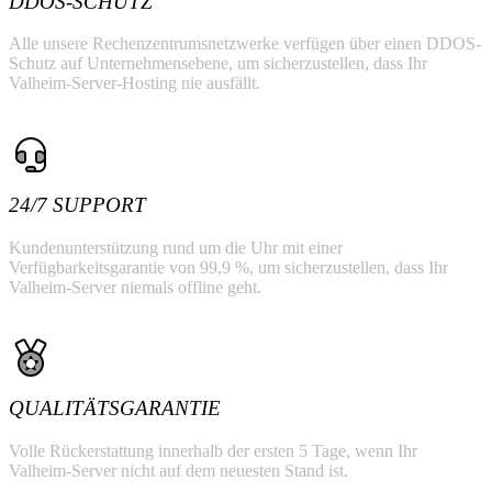
DDOS-SCHUTZ
Alle unsere Rechenzentrumsnetzwerke verfügen über einen DDOS-
Schutz auf Unternehmensebene, um sicherzustellen, dass Ihr
Valheim-Server-Hosting nie ausfällt.
24/7 SUPPORT
Kundenunterstützung rund um die Uhr mit einer
Verfügbarkeitsgarantie von 99,9 %, um sicherzustellen, dass Ihr
Valheim-Server niemals offline geht.
QUALITÄTSGARANTIE
Volle Rückerstattung innerhalb der ersten 5 Tage, wenn Ihr
Valheim-Server nicht auf dem neuesten Stand ist.