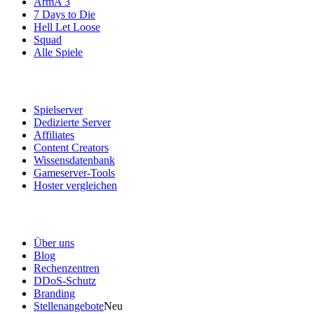
ArmA 3
7 Days to Die
Hell Let Loose
Squad
Alle Spiele
Dienstleistungen
Spielserver
Dedizierte Server
Affiliates
Content Creators
Wissensdatenbank
Gameserver-Tools
Hoster vergleichen
Unser Unternehmen
Über uns
Blog
Rechenzentren
DDoS-Schutz
Branding
Stellenangebote
Neu