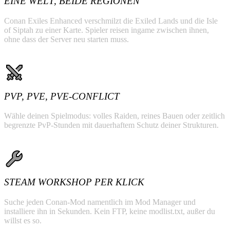
EINE WELT, BEIDE REGIONEN
Conan Exiles Enhanced verschmilzt die Exiled Lands und die Isle
of Siptah zu einer Karte. Spieler reisen ingame zwischen ihnen,
ohne dass der Server neu starten muss.
PVP, PVE, PVE-CONFLICT
Wähle deinen Spielmodus: volles Raiden, reines Bauen oder zeitlich
begrenzte PvP-Stunden mit dauerhaftem Schutz deiner Strukturen.
STEAM WORKSHOP PER KLICK
Suche jeden Conan-Mod namentlich im Mod Manager und
installiere ihn in Sekunden. Kein FTP, keine modlist.txt, außer du
willst es so.