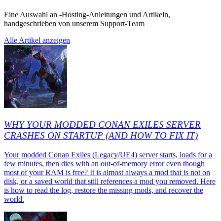
Eine Auswahl an -Hosting-Anleitungen und Artikeln,
handgeschrieben von unserem Support-Team
Alle Artikel anzeigen
WHY YOUR MODDED CONAN EXILES SERVER
CRASHES ON STARTUP (AND HOW TO FIX IT)
Your modded Conan Exiles (Legacy/UE4) server starts, loads for a
few minutes, then dies with an out-of-memory error even though
most of your RAM is free? It is almost always a mod that is not on
disk, or a saved world that still references a mod you removed. Here
is how to read the log, restore the missing mods, and recover the
world.