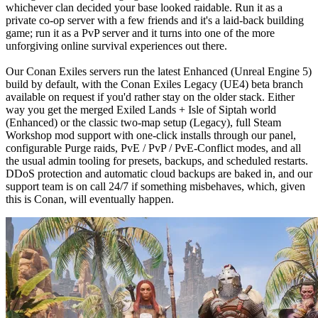
whichever clan decided your base looked raidable. Run it as a 
private co-op server with a few friends and it's a laid-back building 
game; run it as a PvP server and it turns into one of the more 
unforgiving online survival experiences out there.

Our Conan Exiles servers run the latest Enhanced (Unreal Engine 5) 
build by default, with the Conan Exiles Legacy (UE4) beta branch 
available on request if you'd rather stay on the older stack. Either 
way you get the merged Exiled Lands + Isle of Siptah world 
(Enhanced) or the classic two-map setup (Legacy), full Steam 
Workshop mod support with one-click installs through our panel, 
configurable Purge raids, PvE / PvP / PvE-Conflict modes, and all 
the usual admin tooling for presets, backups, and scheduled restarts. 
DDoS protection and automatic cloud backups are baked in, and our 
support team is on call 24/7 if something misbehaves, which, given 
this is Conan, will eventually happen.