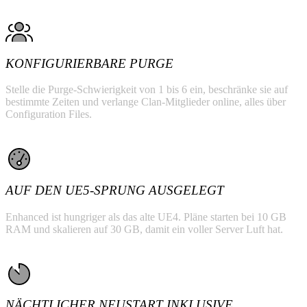
KONFIGURIERBARE PURGE
Stelle die Purge-Schwierigkeit von 1 bis 6 ein, beschränke sie auf
bestimmte Zeiten und verlange Clan-Mitglieder online, alles über
Configuration Files.
AUF DEN UE5-SPRUNG AUSGELEGT
Enhanced ist hungriger als das alte UE4. Pläne starten bei 10 GB
RAM und skalieren auf 30 GB, damit ein voller Server Luft hat.
NÄCHTLICHER NEUSTART INKLUSIVE