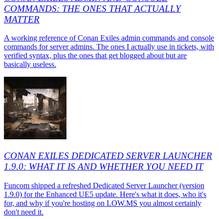
COMMANDS: THE ONES THAT ACTUALLY
MATTER
A working reference of Conan Exiles admin commands and console
commands for server admins. The ones I actually use in tickets, with
verified syntax, plus the ones that get blogged about but are
basically useless.
CONAN EXILES DEDICATED SERVER LAUNCHER
1.9.0: WHAT IT IS AND WHETHER YOU NEED IT
Funcom shipped a refreshed Dedicated Server Launcher (version
1.9.0) for the Enhanced UE5 update. Here's what it does, who it's
for, and why if you're hosting on LOW.MS you almost certainly
don't need it.