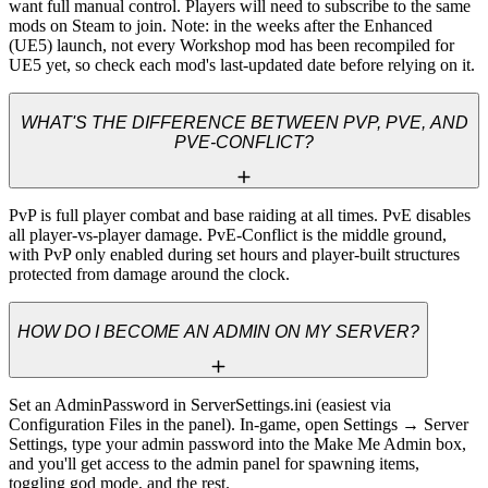
want full manual control. Players will need to subscribe to the same 
mods on Steam to join. Note: in the weeks after the Enhanced 
(UE5) launch, not every Workshop mod has been recompiled for 
UE5 yet, so check each mod's last-updated date before relying on it.
WHAT'S THE DIFFERENCE BETWEEN PVP, PVE, AND
PVE-CONFLICT?
PvP is full player combat and base raiding at all times. PvE disables 
all player-vs-player damage. PvE-Conflict is the middle ground, 
with PvP only enabled during set hours and player-built structures 
protected from damage around the clock.
HOW DO I BECOME AN ADMIN ON MY SERVER?
Set an AdminPassword in ServerSettings.ini (easiest via 
Configuration Files in the panel). In-game, open Settings → Server 
Settings, type your admin password into the Make Me Admin box, 
and you'll get access to the admin panel for spawning items, 
toggling god mode, and the rest.