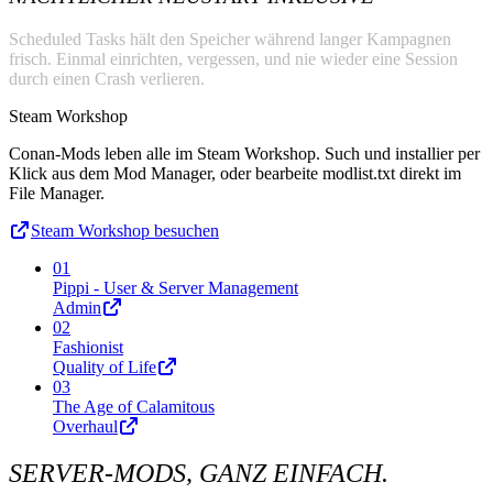
Scheduled Tasks hält den Speicher während langer Kampagnen
frisch. Einmal einrichten, vergessen, und nie wieder eine Session
durch einen Crash verlieren.
Steam Workshop
Conan-Mods leben alle im Steam Workshop. Such und installier per
Klick aus dem Mod Manager, oder bearbeite modlist.txt direkt im
File Manager.
Steam Workshop besuchen
01
Pippi - User & Server Management
Admin
02
Fashionist
Quality of Life
03
The Age of Calamitous
Overhaul
SERVER-MODS, GANZ EINFACH.