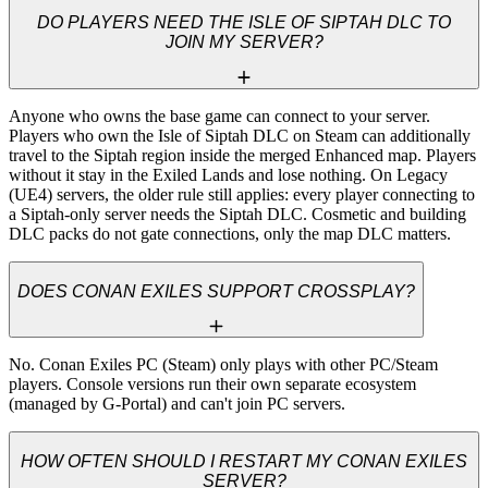
DO PLAYERS NEED THE ISLE OF SIPTAH DLC TO
JOIN MY SERVER?
Anyone who owns the base game can connect to your server. 
Players who own the Isle of Siptah DLC on Steam can additionally 
travel to the Siptah region inside the merged Enhanced map. Players 
without it stay in the Exiled Lands and lose nothing. On Legacy 
(UE4) servers, the older rule still applies: every player connecting to 
a Siptah-only server needs the Siptah DLC. Cosmetic and building 
DLC packs do not gate connections, only the map DLC matters.
DOES CONAN EXILES SUPPORT CROSSPLAY?
No. Conan Exiles PC (Steam) only plays with other PC/Steam 
players. Console versions run their own separate ecosystem 
(managed by G-Portal) and can't join PC servers.
HOW OFTEN SHOULD I RESTART MY CONAN EXILES
SERVER?