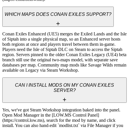
WHICH MAPS DOES CONAN EXILES SUPPORT?
Conan Exiles Enhanced (UE5) merges the Exiled Lands and the Isle 
of Siptah into a single physical map, so an Enhanced server hosts 
both regions at once and players travel between them in-game. 
Players need the Isle of Siptah DLC on Steam to access the Siptah 
region. Servers pinned to the older Conan Exiles Legacy (UE4) beta 
branch still use the original two-maps model, with separate save 
databases per map. Community map mods like Savage Wilds remain 
available on Legacy via Steam Workshop.
CAN I INSTALL MODS ON MY CONAN EXILES
SERVER?
Yes, we've got Steam Workshop integration baked into the panel. 
Open Mod Manager in the [LOW.MS Control Panel]
(https://control.low.ms), search for the mod by name, and click 
install. You can also hand-edit `modlist.txt` via File Manager if you 