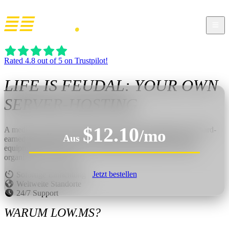
Rated 4.8 out of 5 on Trustpilot!
LIFE IS FEUDAL: YOUR OWN
SERVER-HOSTING
$12.10
A medieval sandbox built around crafting, terraforming, and hard-
/mo
Aus
earned progression. Build settlements, shape the land, forge
equipment, and survive in a harsh feudal world that rewards
organization and effort.
Jetzt bestellen
Sofortige Einrichtung
Weltweite Standorte
24/7 Support
WARUM LOW.MS?