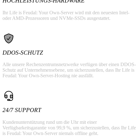
HOCHLEISTUNGS-HARDWARE
Ihr Life is Feudal: Your Own-Server wird mit den neuesten Intel-
oder AMD-Prozessoren und NVMe-SSDs ausgestattet.
DDOS-SCHUTZ
Alle unsere Rechenzentrumsnetzwerke verfügen über einen DDOS-
Schutz auf Unternehmensebene, um sicherzustellen, dass Ihr Life is
Feudal: Your Own-Server-Hosting nie ausfällt.
24/7 SUPPORT
Kundenunterstützung rund um die Uhr mit einer
Verfügbarkeitsgarantie von 99,9 %, um sicherzustellen, dass Ihr Life
is Feudal: Your Own-Server niemals offline geht.