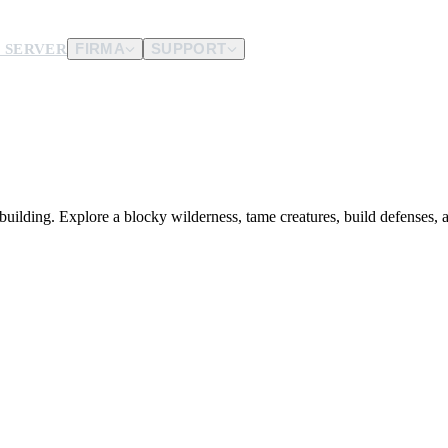
 SERVER
FIRMA
SUPPORT
 steht.
en Server.
uilding. Explore a blocky wilderness, tame creatures, build defenses, a