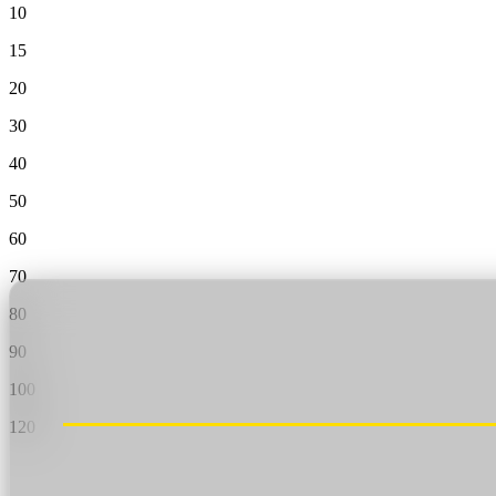
Valheim
Aus
$12.50/mo
10
15
Hell Let Loose
Aus
$32.35/mo
20
Alle 141 Spiele
30
40
50
60
70
80
90
100
120