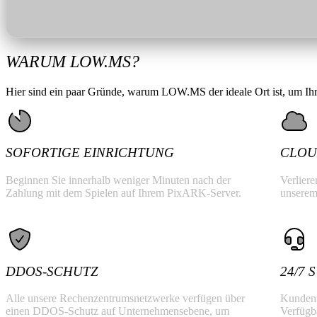
WARUM LOW.MS?
Hier sind ein paar Gründe, warum LOW.MS der ideale Ort ist, um Ihr
SOFORTIGE EINRICHTUNG
CLOU
Beginnen Sie innerhalb weniger Minuten nach der
Verlier
Zahlung mit dem Spielen auf Ihrem PixARK-Server.
unserem
DDOS-SCHUTZ
24/7
Alle unsere Rechenzentrumsnetzwerke verfügen über
Kundenu
einen DDOS-Schutz auf Unternehmensebene, um
Verfügba