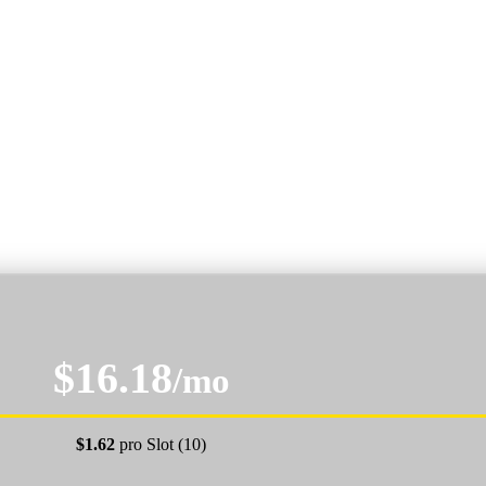
$16.18
/mo
$1.62
pro Slot (10)